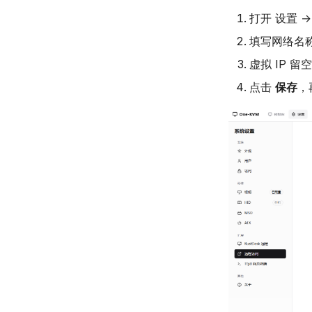
打开 设置 → 
填写网络名
虚拟 IP 
点击
保存
，