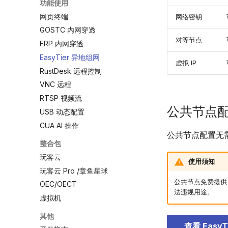
功能使用
网页终端
网络密钥
GOSTC 内网穿透
对等节点
FRP 内网穿透
EasyTier 异地组网
虚拟 IP
RustDesk 远程控制
VNC 远程
RTSP 视频流
公共节点
USB 动态配置
CUA AI 操作
公共节点配置无
整合包
玩客云
使用须知
玩客云 Pro /章鱼星球
公共节点免费提供
OEC/OECT
法违规用途。
虚拟机
其他
查看 Easy