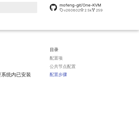
mofeng-git/One-KVM
v260802
2.5k
259
搜索引擎
目录
配置项
公共节点配置
。需要系统内已安装
配置步骤