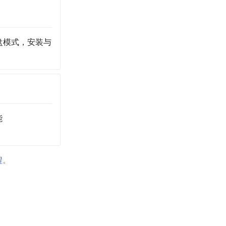
U 盘模式，安装与
能
程
。