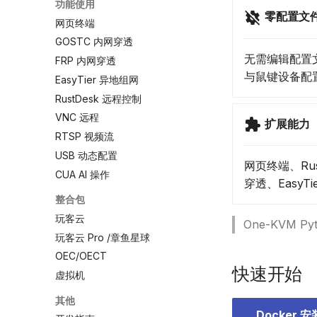
功能使用
零配置文
网页终端
GOSTC 内网穿透
无需编辑配置
FRP 内网穿透
与鼠键设备配
EasyTier 异地组网
RustDesk 远程控制
VNC 远程
扩展能力
RTSP 视频流
USB 动态配置
网页终端、Rus
CUA AI 操作
穿透、EasyTi
整合包
玩客云
One-KVM 
玩客云 Pro /章鱼星球
OEC/OECT
快速开始
虚拟机
其他
Docker 