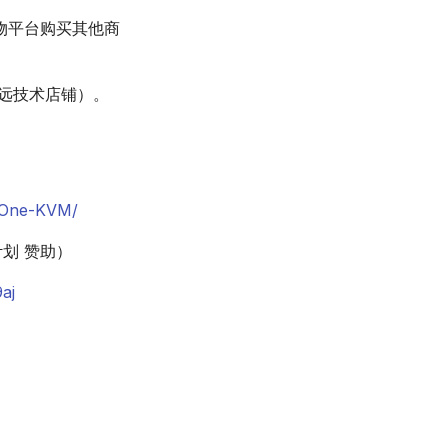
物平台购买其他商
远技术店铺）。
t/One-KVM/
益计划 赞助）
aj