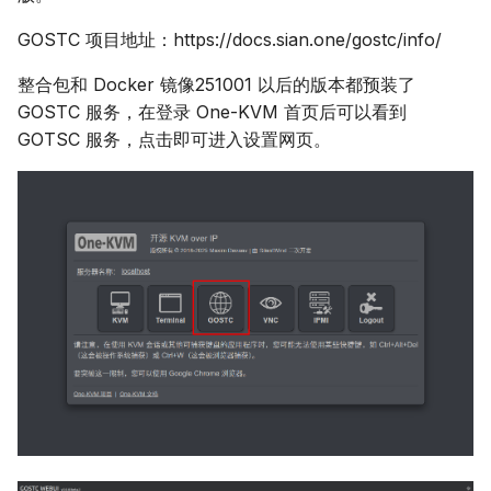
USB 动态配置
群晖 NAS（停止维护）
GOSTC 项目地址：https://docs.sian.one/gostc/info/
整合包和 Docker 镜像251001 以后的版本都预装了
CUA AI 操作
我家云盒子
GOSTC 服务，在登录 One-KVM 首页后可以看到
GOTSC 服务，点击即可进入设置网页。
章鱼星球
章鱼星球（安卓-硬件编码
停止维护）
龙芯久久派（停止维护）