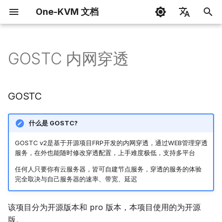
One-KVM 文档
正
简体中文
在
English
GOSTC 内网穿透
开始
写在前面
GOSTC
H.264 / WebRTC
键盘和鼠标
外观主题
周边套件
Docker 安装
引导页
网页终端
玩客云
开发指南
玩客云
鼠标模式
玩客云 GPIO
初
始
用户界面
Docker 部署
使用方法
H.264 音频
大容量存储驱动器
VNC 连接
HTTP API
DEB 软件包安装
KVM 控制台
GOSTC 内网穿透
玩客云 Pro /章鱼星球
更新日志
玩客云 Pro
鼠标抖动器
USB 继电器
GOSTC
化
功能使用
已适配硬件安装
进阶使用
视频录制
USB 以太网
KVM 一控多
构建 One-KVM 系统
飞牛 NAS 安装
设置页面
FRP 内网穿透
OEC/OECT
赞助计划和感谢
OEC TURBO 盒子
CH9329 HID
搜
什么是 GOSTC?
整合包
常见问题
USB 串口
WOL 网络唤醒
知识库
常见问题
EasyTier 异地组网
虚拟机
私家云二代
索
GOSTC v2是基于开源项目FRP开发的内网穿透，通过WEB管理穿透
服务，在外也能随时修改穿透配置，上手难度极低，支持多平台
引
其他
赞助计划和感谢
动态 USB 配置
Webterm 网页终端
RustDesk 远程控制
香橙派 Zero
任何人只要你有云服务器，皆可自建节点服务，穿透的服务的体验
擎
完全取决与自己服务器的速率、带宽、延迟
ATX 电源控制
2FA 双重身份验证
VNC 远程
S905l3a 盒子
该项目分为开源版本和 pro 版本，本项目使用的为开源
RTSP 视频流
虚拟机部署
版。