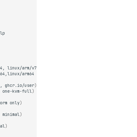
4,
linux/arm/v7
)
,
ghcr.io/user
)
one-kvm-full
)
orm
only
)
minimal
)
al
)