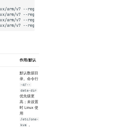
ux/arm/v7
--registry
docker.io/silentwind0
ux/arm/v7
--registry
registry.cn-hangzhou.aliyuncs.com/s
ux/arm/v7
--registry
docker.io/silentwind0
--variant
ful
ux/arm/v7
--registry
registry.cn-hangzhou.aliyuncs.com/s
作用/默认
取值与解析
默认数据目
任意路径字符串
录。命令行
-d/--
data-dir
优先级更
高；未设置
时 Linux 使
用
/etc/one-
，
kvm