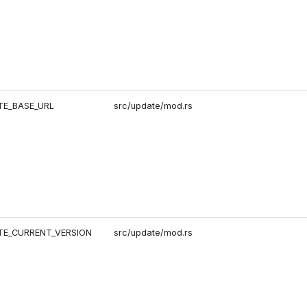
E_BASE_URL
src/update/mod.rs
E_CURRENT_VERSION
src/update/mod.rs