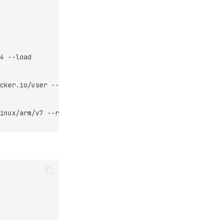
4
cker.io/user
inux/arm/v7
--registry
docker.io/user