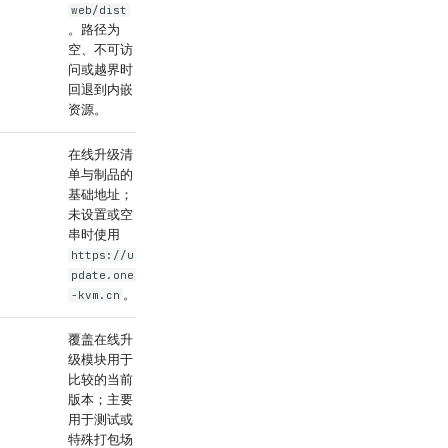
web/dist
。路径为
空、不可访
问或越界时
回退到内嵌
资源。
在线升级清
URL 字符串
单与制品的
基础地址；
未设置或空
串时使用
https://u
pdate.one
。
-kvm.cn
覆盖在线升
非空版本号字符
级模块用于
串
比较的当前
版本；主要
用于测试或
特殊打包场