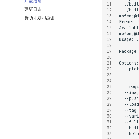
开发指南
11
./buil
更新日志
12
./buil
13
mofeng@d
赞助计划和感谢
14
Error:
U
15
Availabl
16
mofeng@d
17
Usage:
.
18
19
Package
20
21
22
--plat
23
24
25
--regi
26
--imag
27
--push
28
--load
29
--tag
30
--vari
31
--full
32
--buil
33
--help