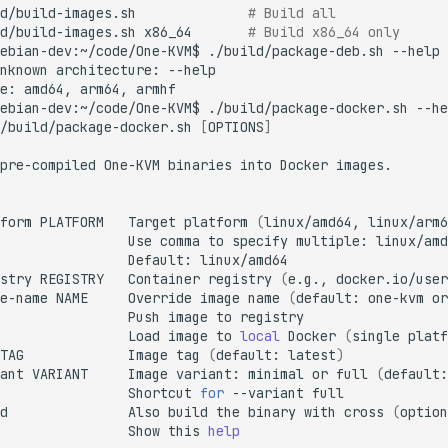
d/build-images.sh
# Build all
d/build-images.sh
x86_64
# Build x86_64 only
ebian-dev:~/code/One-KVM$
./build/package-deb.sh
nknown
architecture:
e:
amd64,
arm64,
ebian-dev:~/code/One-KVM$
./build/package-docker.sh
/build/package-docker.sh
[
OPTIONS
]
pre-compiled
One-KVM
binaries
into
Docker
form
PLATFORM
Target
platform
(
linux/amd64,
linux/arm6
Use
comma
to
specify
multiple:
Default:
stry
REGISTRY
Container
registry
(
e.g.,
docker.io/user
e-name
NAME
Override
image
name
(
default:
one-kvm
or
Push
image
to
Load
image
to
local
Docker
(
single
platf
TAG
Image
tag
(
default:
latest
)
ant
VARIANT
Image
variant:
minimal
or
full
(
default:
Shortcut
for
--variant
d
Also
build
the
binary
with
cross
(
option
Show
this
help