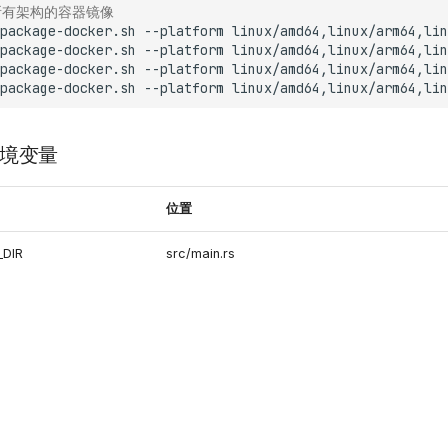
所有架构的容器镜像
package-docker.sh
--platform
linux/amd64,linux/arm64,lin
package-docker.sh
--platform
linux/amd64,linux/arm64,lin
package-docker.sh
--platform
linux/amd64,linux/arm64,lin
package-docker.sh
--platform
linux/amd64,linux/arm64,lin
境变量
位置
DIR
src/main.rs