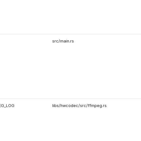
src/main.rs
EG_LOG
libs/hwcodec/src/ffmpeg.rs