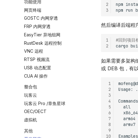
功能使用
2
npm
insta
网页终端
3
npm
run
GOSTC 内网穿透
然后编译后端程
FRP 内网穿透
EasyTier 异地组网
1
#回到项目
RustDesk 远程控制
2
cargo
VNC 远程
RTSP 视频流
如果需要多架构编
USB 动态配置
或 DEB 包，有
CUA AI 操作
 1
mofeng@d
整合包
 2
Usage:
.
 3
玩客云
 4
玩客云 Pro /章鱼星球
 5
all
OEC/OECT
 6
x86_64
 7
arm64
虚拟机
 8
armv7
 9
其他
10