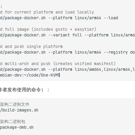
d for current platform and load locally
d/package-docker.sh
--platform
linux/arm64
d full image (includes gostc + easytier)
d/package-docker.sh
--variant
full
--platform
linux/arm6
d and push single platform
d/package-docker.sh
--platform
linux/arm64
--registry
do
d multi-arch and push (creates unified manifest)
d/package-docker.sh
--platform
linux/amd64,linux/arm64,l
ebian-dev:~/code/One-KVM$
作者发布使用的命令）：
有架构二进制文件
有架构二进制包