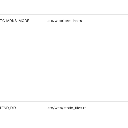
TC_MDNS_MODE
src/webrtc/mdns.rs
TEND_DIR
src/web/static_files.rs