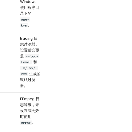
Windows
使用程序目
录下的
one-
。
kvm
tracing 日
例如
志过滤器。
one_kvm=debug,
设置后会覆
tower_http=deb
盖
--log-
ug,webrtc_sctp
和
level
=warn
-v/-vv/-
生成的
vvv
默认过滤
器。
FFmpeg 日
数字等级，或
志等级，未
/
quiet
panic
设置或无效
/
/
fatal
时使用
/
/
error
warn
。
/
error
warning
/
info