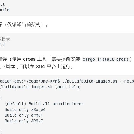
ll
序（仅编译当前架构）。
根目录
译（使用 cross 工具，需要提前安装
cargo install cross
以下脚本，可以在 X64 平台上运行。
ebian-dev:~/code/One-KVM$
./build/build-images.sh
/build/build-images.sh
[
arch
|
help
]
(
default
)
Build
all
Build
only
Build
only
Build
only