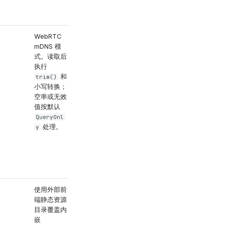
/
verbose
/
debug
trace
WebRTC
/
disabled
mDNS 模
/
/
off
false
式。读取后
-> Disabled；
0
执行
/
query
和
/
trim()
query_only
小写转换；
->
query-only
空串或无效
QueryOnly；
值按默认
/
gather
QueryOnl
query_and_gath
处理。
/
y
er
query-
/
and-gather
/
/
on
true
1
->
QueryAndGather
使用外部前
可访问的前端构
端静态资源
建目录
目录覆盖内
嵌