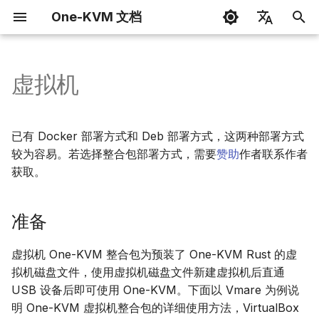
One-KVM 文档
正
简体中文
在
English
虚拟机
Docker 安装
引导页
网页终端
准备
开发指南
开始
写在前面
互联网访问
H.264 / WebRTC
键盘和鼠标
外观主题
周边套件
初
始
DEB 软件包安装
KVM 控制台
GOSTC 内网穿透
Vmare
更新日志
网络
Docker 部署
SSL 加密连接
H.264 音频
大容量存储驱动器
VNC 连接
HTTP API
已有 Docker 部署方式和 Deb 部署方式，这两种部署方式
化
较为容易。若选择整合包部署方式，需要
赞助
作者联系作者
飞牛 NAS 安装
设置页面
FRP 内网穿透
赞助计划和感谢
音视频
新建虚拟机
已适配硬件安装
视频录制
USB 以太网
KVM 一控多
构建 One-KVM 系统
获取。
搜
常见问题
EasyTier 异地组网
外围设备
修改虚拟机设置
常见问题
USB 串口
WOL 网络唤醒
知识库
索
准备
引
RustDesk 远程控制
高级用法
启动虚拟机
赞助计划和感谢
动态 USB 配置
Webterm 网页终端
擎
虚拟机 One-KVM 整合包为预装了 One-KVM Rust 的虚
VNC 远程
周边套件与开发
使用
ATX 电源控制
2FA 双重身份验证
拟机磁盘文件，使用虚拟机磁盘文件新建虚拟机后直通
USB 设备后即可使用 One-KVM。下面以 Vmare 为例说
RTSP 视频流
其他
明 One-KVM 虚拟机整合包的详细使用方法，VirtualBox