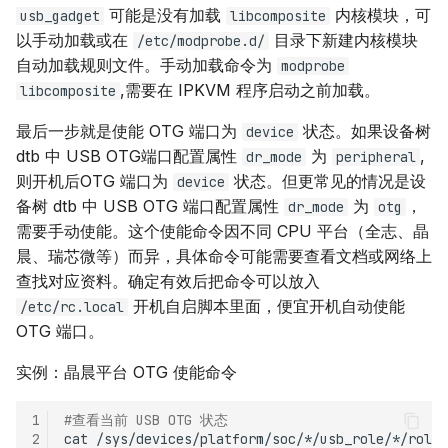
可能是没有加载
内核模块，可
usb_gadget
libcomposite
以手动加载或在
目录下新建内核模块
/etc/modprobe.d/
自动加载规则文件。手动加载命令为
modprobe
,需要在 IPKVM 程序启动之前加载。
libcomposite
最后一步就是使能 OTG 端口为
状态。如果设备树
device
dtb 中 USB OTG端口配置属性
为
,
dr_mode
peripheral
则开机后OTG 端口为
状态。但更常见的情况是设
device
备树 dtb 中 USB OTG 端口配置属性
为
，
dr_mode
otg
需要手动使能。这个使能命令因不同 CPU 平台（全志、晶
晨、瑞芯微等）而异，具体命令可能需要查看文档或网络上
查找对应资料。确定有效后把命令可以放入
开机自启脚本里面，便宜开机自动使能
/etc/rc.local
OTG 端口。
实例：晶晨平台 OTG 使能命令
1
#查看当前 USB OTG 状态
2
cat