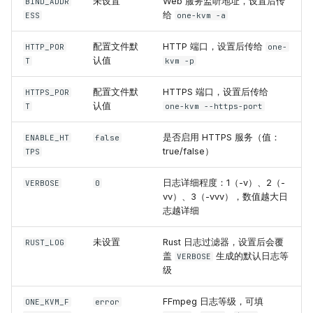
未设置
Web 服务监听地址，设置后传
BIND_ADDR
给
ESS
one-kvm -a
配置文件默
HTTP 端口，设置后传给
HTTP_POR
one-
认值
T
kvm -p
配置文件默
HTTPS 端口，设置后传给
HTTPS_POR
认值
T
one-kvm --https-port
是否启用 HTTPS 服务（值：
ENABLE_HT
false
true/false）
TPS
日志详细程度：1（-v）、2（-
VERBOSE
0
vv）、3（-vvv），数值越大日
志越详细
未设置
Rust 日志过滤器，设置后会覆
RUST_LOG
盖
生成的默认日志等
VERBOSE
级
FFmpeg 日志等级，可填
ONE_KVM_F
error