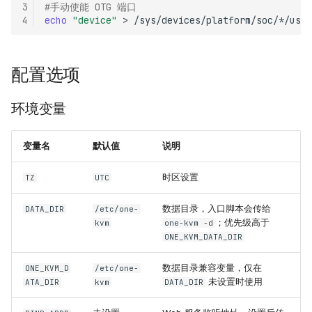
3
#手动使能 OTG 端口
4
echo
"device"
>
配置选项
环境变量
变量名
默认值
说明
时区设置
TZ
UTC
数据目录，入口脚本会传给
DATA_DIR
/etc/one-
；优先级高于
kvm
one-kvm -d
ONE_KVM_DATA_DIR
数据目录兼容变量，仅在
ONE_KVM_D
/etc/one-
未设置时使用
ATA_DIR
kvm
DATA_DIR