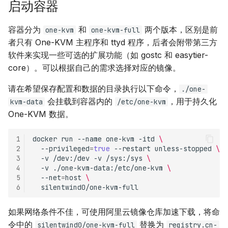
启动容器
USB 动态配置
环境变量
容器分为
和
两个版本，区别是前
one-kvm
one-kvm-full
CUA AI 操作
者只有 One-KVM 主程序和 ttyd 程序，后者会附带第三方
软件来实现一些可选的扩展功能（如 gostc 和 easytier-
core）。可以根据自己的需求选择对应的镜像。
请在希望保存配置和数据的目录执行以下命令，
./one-
会挂载到容器内的
，用于持久化
kvm-data
/etc/one-kvm
One-KVM 数据。
1
docker
run
--name
one-kvm
-itd
\
2
--privileged
=
true
--restart
unless-stopped
\
3
-v
/dev:/dev
-v
/sys:/sys
\
4
-v
./one-kvm-data:/etc/one-kvm
\
5
--net
=
host
\
6
如果网络条件不佳，可使用阿里云镜像仓库加速下载，将命
令中的
替换为
silentwind0/one-kvm-full
registry.cn-