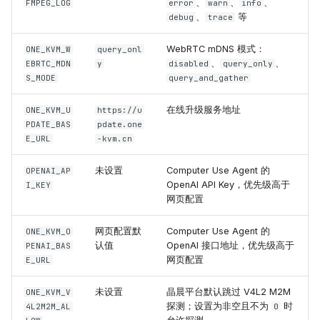
、
、
、
FMPEG_LOG
error
warn
info
、
等
debug
trace
WebRTC mDNS 模式：
ONE_KVM_W
query_onl
、
、
EBRTC_MDN
y
disabled
query_only
S_MODE
query_and_gather
在线升级服务地址
ONE_KVM_U
https://u
PDATE_BAS
pdate.one
E_URL
-kvm.cn
未设置
Computer Use Agent 的
OPENAI_AP
OpenAI API Key，优先级高于
I_KEY
网页配置
网页配置默
Computer Use Agent 的
ONE_KVM_O
认值
OpenAI 接口地址，优先级高于
PENAI_BAS
网页配置
E_URL
未设置
晶晨平台默认跳过 V4L2 M2M
ONE_KVM_V
探测；设置为非空且不为
时
4L2M2M_AL
0