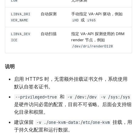
允许探测
LOW
自动探测
手动指定 VA-API 驱动，例如
LIBVA_DRI
或
VER_NAME
iHD
i965
自动扫描
指定 VA-API 探测使用的 DRM
LIBVA_DEV
render 节点，例如
ICE
/dev/dri/renderD128
说明
启用 HTTPS 时，无需额外挂载证书文件，系统使用
默认自签名证书。
和
--privileged=true
-v /dev:/dev
-v /sys:/sys
是硬件访问必需的配置，目前不可省略。后面会支持细
化目录和权限。
建议保留
挂载，用
-v ./one-kvm-data:/etc/one-kvm
于持久化配置和运行数据。