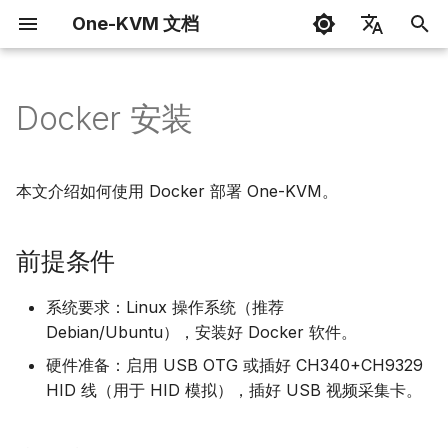
One-KVM 文档
正
简体中文
在
English
Docker 安装
前提条件
引导页
网页终端
玩客云
开发指南
开始
写在前面
互联网访问
H.264 / WebRTC
键盘和鼠标
外观主题
周边套件
初
始
启动容器
KVM 控制台
GOSTC 内网穿透
玩客云 Pro /章鱼星球
更新日志
网络
Docker 部署
SSL 加密连接
H.264 音频
大容量存储驱动器
VNC 连接
HTTP API
本文介绍如何使用 Docker 部署 One-KVM。
化
Docker Compose 部署
设置页面
FRP 内网穿透
OEC/OECT
赞助计划和感谢
音视频
已适配硬件安装
视频录制
USB 以太网
KVM 一控多
构建 One-KVM 系统
搜
前提条件
更新容器
EasyTier 异地组网
虚拟机
外围设备
常见问题
USB 串口
WOL 网络唤醒
知识库
索
系统要求：Linux 操作系统（推荐
引
访问 Web 界面
RustDesk 远程控制
高级用法
Debian/Ubuntu），安装好 Docker 软件。
赞助计划和感谢
动态 USB 配置
Webterm 网页终端
擎
硬件准备：启用 USB OTG 或插好 CH340+CH9329
VNC 远程
周边套件与开发
OTG 使用说明
ATX 电源控制
2FA 双重身份验证
HID 线（用于 HID 模拟），插好 USB 视频采集卡。
配置选项
RTSP 视频流