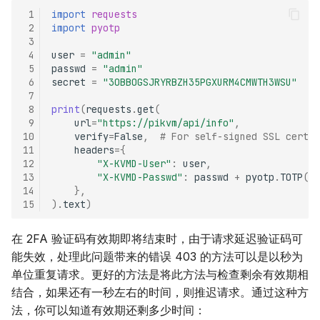
 1
import
requests
USB 动态配置
群晖 NAS（停止维护）
 2
import
pyotp
 3
 4
user
=
"admin"
CUA AI 操作
我家云盒子
 5
passwd
=
"admin"
 6
secret
=
"3OBBOGSJRYRBZH35PGXURM4CMWTH3WSU"
# 
章鱼星球
 7
 8
print
(
requests
.
get
(
 9
url
=
"https://pikvm/api/info"
,
章鱼星球（安卓-硬件编码
10
verify
=
False
,
# For self-signed SSL certif
停止维护）
11
headers
=
{
12
"X-KVMD-User"
:
user
,
13
"X-KVMD-Passwd"
:
passwd
+
pyotp
.
TOTP
(
se
龙芯久久派（停止维护）
14
},
15
)
.
text
)
在 2FA 验证码有效期即将结束时，由于请求延迟验证码可
能失效，处理此问题带来的错误 403 的方法可以是以秒为
单位重复请求。更好的方法是将此方法与检查剩余有效期相
结合，如果还有一秒左右的时间，则推迟请求。通过这种方
法，你可以知道有效期还剩多少时间：