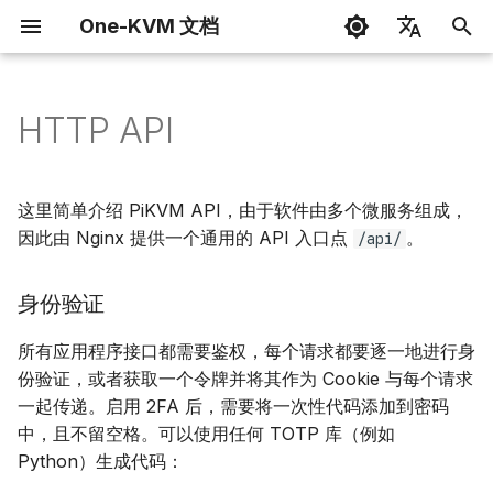
One-KVM 文档
正
简体中文
在
English
HTTP API
开始
写在前面
互联网访问
H.264 / WebRTC
键盘和鼠标
外观主题
身份验证
Docker 安装
引导页
网页终端
玩客云
开发指南
玩客云
端口转发
鼠标模式
玩客云 GPIO
初
始
用户界面
Docker 部署
SSL 加密连接
H.264 音频
大容量存储驱动器
VNC 连接
单次请求授权
DEB 软件包安装
KVM 控制台
GOSTC 内网穿透
玩客云 Pro /章鱼星球
更新日志
玩客云 Pro
STUN/TURN 服务
鼠标抖动器
USB 继电器
这里简单介绍 PiKVM API，由于软件由多个微服务组成，
化
因此由 Nginx 提供一个通用的 API 入口点
。
/api/
功能使用
已适配硬件安装
视频录制
USB 以太网
KVM 一控多
基于会话的 cookie 身份验证
飞牛 NAS 安装
设置页面
FRP 内网穿透
OEC/OECT
赞助计划和感谢
OEC TURBO 盒子
Frp 端口映射
CH9329 HID
搜
身份验证
整合包
常见问题
USB 串口
WOL 网络唤醒
系统功能
常见问题
EasyTier 异地组网
虚拟机
私家云二代
Tailscale 异地组网
索
所有应用程序接口都需要鉴权，每个请求都要逐一地进行身
引
其他
赞助计划和感谢
动态 USB 配置
Webterm 网页终端
RustDesk 远程控制
香橙派 Zero
Cloudflared 隧道
份验证，或者获取一个令牌并将其作为 Cookie 与每个请求
擎
一起传递。启用 2FA 后，需要将一次性代码添加到密码
ATX 电源控制
2FA 双重身份验证
VNC 远程
S905l3a 盒子
GOSTC 内网穿透
中，且不留空格。可以使用任何 TOTP 库（例如
Python）生成代码：
RTSP 视频流
虚拟机部署